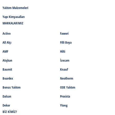
Yalıtım Malzemeleri
Yapı Kimyasalları
MARKALARIMIZ
Activo
Fawori
All Alçı
Filli Boya
AMF
Hilti
Atışkan
İzocam
Baumit
Knauf
Boardex
Neotherm
Bonus Yalıtım
ODE Yalıtım
Dalsan
Prosista
Dekor
Ytong
BIZ KIMIZ?