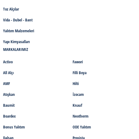
Toz Alçılar
Vida - Dubel - Bant
Yalıtım Malzemeleri
Yapı Kimyasalları
MARKALARIMIZ
Activo
Fawori
All Alçı
Filli Boya
AMF
Hilti
Atışkan
İzocam
Baumit
Knauf
Boardex
Neotherm
Bonus Yalıtım
ODE Yalıtım
Dalsan
Prosista