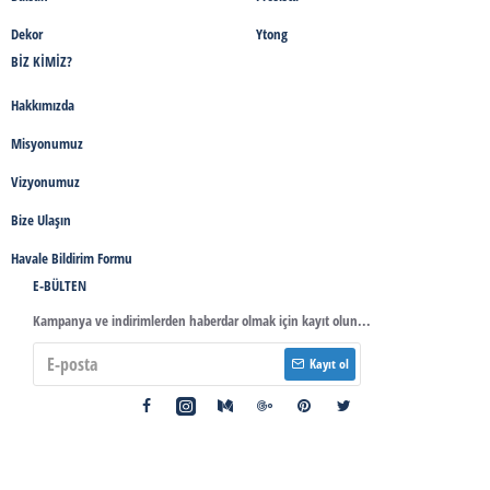
Dekor
Ytong
BIZ KIMIZ?
Hakkımızda
Misyonumuz
Vizyonumuz
Bize Ulaşın
Havale Bildirim Formu
E-BÜLTEN
Kampanya ve indirimlerden haberdar olmak için kayıt olun...
Kayıt ol