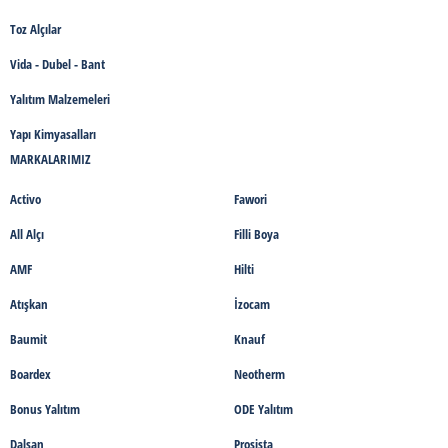
Toz Alçılar
Vida - Dubel - Bant
Yalıtım Malzemeleri
Yapı Kimyasalları
MARKALARIMIZ
Activo
Fawori
All Alçı
Filli Boya
AMF
Hilti
Atışkan
İzocam
Baumit
Knauf
Boardex
Neotherm
Bonus Yalıtım
ODE Yalıtım
Dalsan
Prosista