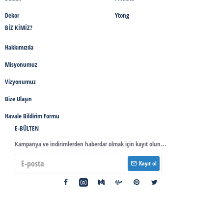
Dekor
Ytong
BIZ KIMIZ?
Hakkımızda
Misyonumuz
Vizyonumuz
Bize Ulaşın
Havale Bildirim Formu
E-BÜLTEN
Kampanya ve indirimlerden haberdar olmak için kayıt olun...
Kayıt ol