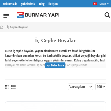
Hakkımızda
Şubelerimiz
Blog
İletişim
Türkçe
İç Cephe Boyalar
İç Cephe Boyalar
Bursa iç cephe boyalar, yaşam alanlarınıza estetik ve ferah bir görünüm
kazandırırken duvarları korur. Su bazlı akrilik boyalar, silikat ve yağlı boyalar gibi
farklı seçeneklerle her ihtiyaca uygun çözümler sunar. Kolay uygulanabilir, hızlı
kuruyan ve uzun ömürlü iç cephe boyaları, ev ve ofis projelerinde
dekorasyonunuzu tamamlayan ideal ürünlerdir. Bursa’da toptan ve perakende iç
cephe boyası ihtiyaçlarınız için kaliteli ve ekonomik seçenekler bulabilirsiniz.