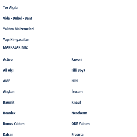
Toz Alçılar
Vida - Dubel - Bant
Yalıtım Malzemeleri
Yapı Kimyasalları
MARKALARIMIZ
Activo
Fawori
All Alçı
Filli Boya
AMF
Hilti
Atışkan
İzocam
Baumit
Knauf
Boardex
Neotherm
Bonus Yalıtım
ODE Yalıtım
Dalsan
Prosista