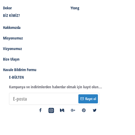
Dekor
Ytong
BIZ KIMIZ?
Hakkımızda
Misyonumuz
Vizyonumuz
Bize Ulaşın
Havale Bildirim Formu
E-BÜLTEN
Kampanya ve indirimlerden haberdar olmak için kayıt olun...
Kayıt ol