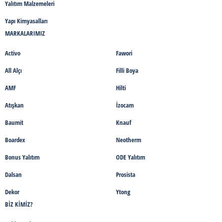
Yalıtım Malzemeleri
Yapı Kimyasalları
MARKALARIMIZ
Activo
Fawori
All Alçı
Filli Boya
AMF
Hilti
Atışkan
İzocam
Baumit
Knauf
Boardex
Neotherm
Bonus Yalıtım
ODE Yalıtım
Dalsan
Prosista
Dekor
Ytong
BIZ KIMIZ?